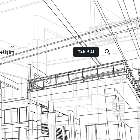
letişim
Teklif Al