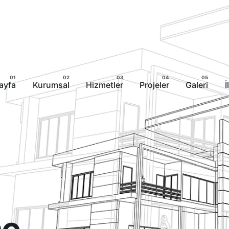
ayfa
Kurumsal
Hizmetler
Projeler
Galeri
İ
me