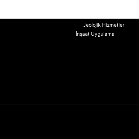
Mekanik Proje
Harita Hus Hizmetleri
Jeolojik Hizmetler
İnşaat Uygulama