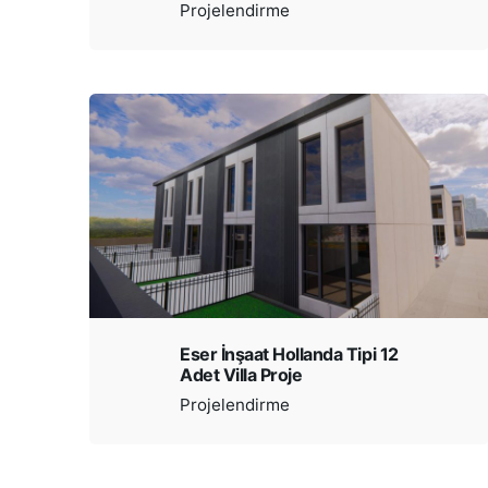
Projelendirme
Menü
Eser İnşaat Hollanda Tipi 12
Adet Villa Proje
Ana Say
Projelendirme
Kurumsa
Projeler
İletişim