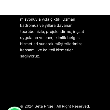
Seta Proje olarak, inşaat ve
mühendislik sektöründe yenilikçi ve
güvenilir çözümler sunma
misyonuyla yola çıktık. Uzman
kadromuz ve yıllara dayanan
tecrübemizle, projelendirme, inşaat
uygulama ve enerji kimlik belgesi
hizmetleri sunarak müşterilerimize
kapsamlı ve kaliteli hizmetler
sağlıyoruz.
© 2024 Seta Proje | All Right Reserved.