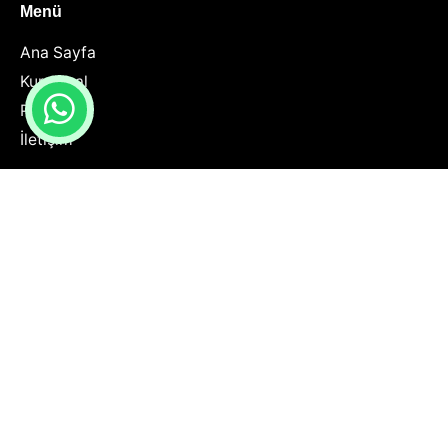
Menü
Ana Sayfa
Kurumsal
Projeler
İletişim
Hizmetlerimiz
Projelendirme
Mimari Tasarım
Elektrik Projesi
Statik Proje
Mekanik Proje
Harita Hus Hizmetleri
Jeolojik Hizmetler
İnşaat Uygulama