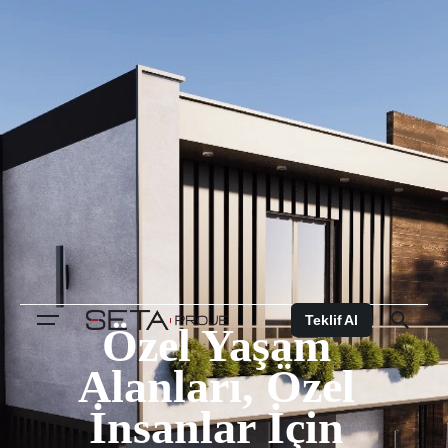
Teklif Al
Özel Yaşam
Alanları, Özel
İnsanlar İçin