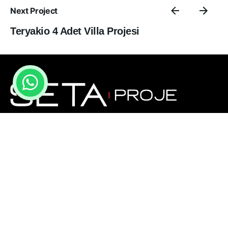
Next Project
Teryakio 4 Adet Villa Projesi
Seta Proje olarak, inşaat ve mühendislik sektöründe
yenilikçi ve güvenilir çözümler sunma misyonuyla yola
çıktık. Uzman kadromuz ve yıllara dayanan
tecrübemizle, projelendirme, inşaat uygulama ve enerji
kimlik belgesi hizmetleri sunarak müşterilerimize
kapsamlı ve kaliteli hizmetler sağlıyoruz.
Menü