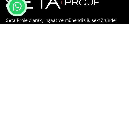
Seta Proje olarak, inşaat ve mühendislik sektöründe
yenilikçi ve güvenilir çözümler sunma misyonuyla yola
çıktık. Uzman kadromuz ve yıllara dayanan
tecrübemizle, projelendirme, inşaat uygulama ve enerji
kimlik belgesi hizmetleri sunarak müşterilerimize
kapsamlı ve kaliteli hizmetler sağlıyoruz.
Menü
Ana Sayfa
Kurumsal
Projeler
İletişim