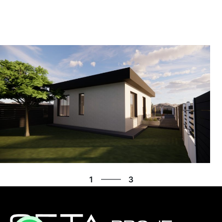
3
1
3
2
3
1