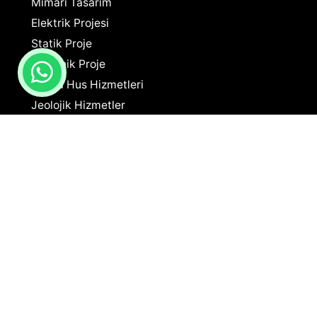
Mimari Tasarım
Elektrik Projesi
Statik Proje
Mekanik Proje
Harita Hus Hizmetleri
Jeolojik Hizmetler
İnşaat Uygulama
İletişim Bilgileri
+90 546 826 47 54
info@setaproje.com
Gevher Nesibe Mah. İstasyon Cad. Kemal Kuşoğlu
Plaza No: 27/52 Kat: 5 Kocasinan/KAYSERİ